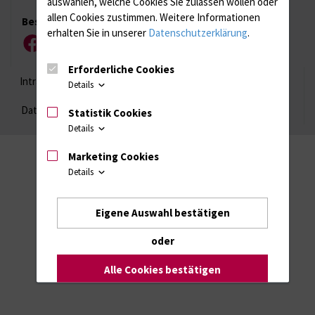
auswählen, welche Cookies Sie zulassen wollen oder
allen Cookies zustimmen. Weitere Informationen
Besuchen Sie uns
erhalten Sie in unserer
Datenschutzerklärung
.
Facebook
Instagram
YouTube
LinkedIn
Xing
Erforderliche Cookies
Intranet
Login (für Studenten)
Impressum
Details
Datenschutzhinweise
Barrierefreiheit
Statistik Cookies
Details
Marketing Cookies
Details
Eigene Auswahl bestätigen
oder
Alle Cookies bestätigen